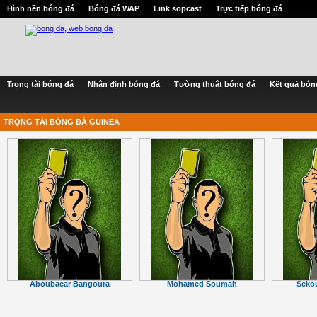
Hình nền bóng đá
Bóng đá WAP
Link sopcast
Trực tiếp bóng đá
Trọng tài bóng đá
Nhận định bóng đá
Tường thuật bóng đá
Kết quả bón
TRỌNG TÀI BÓNG ĐÁ GUINEA
Aboubacar Bangoura
Mohamed Soumah
Seko