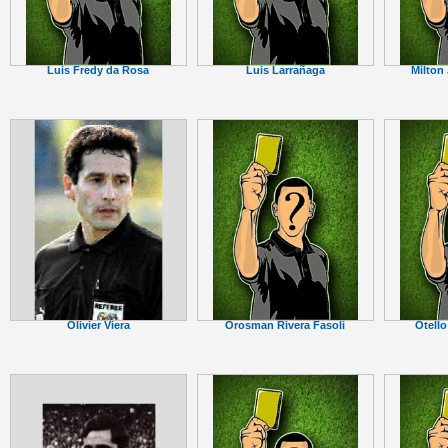
Luis Fredy da Rosa
Luis Larrañaga
Milton
Olivier Viera
Orosman Rivera Fasoli
Otell