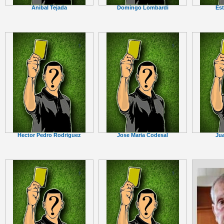
Anibal Tejada
Domingo Lombardi
Es
Hector Pedro Rodriguez
Jose Maria Codesal
Jua