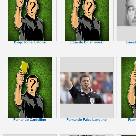
Ernest
Diego Rimel Latorre
Eduardo Dluzniewski
Fernando Falce Langone
Fernando Cardellino
Fran