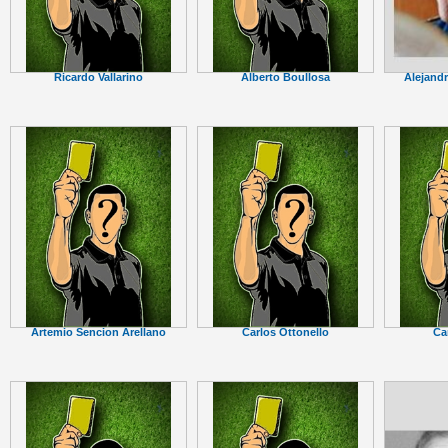
Alejand
Ricardo Vallarino
Alberto Boullosa
Artemio Sencion Arellano
Carlos Ottonello
Ca