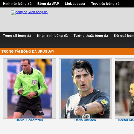
Hình nền bóng đá
Bóng đá WAP
Link sopcast
Trực tiếp bóng đá
Trọng tài bóng đá
Nhận định bóng đá
Tường thuật bóng đá
Kết quả bón
TRỌNG TÀI BÓNG ĐÁ URUGUAY
Daniel Fedorczuk
Dario Ubriaco
Hector Ma