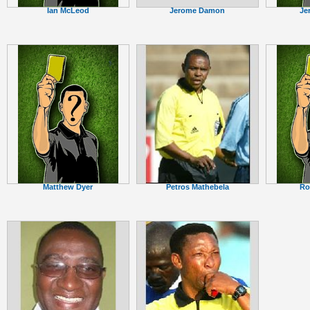
Jerome Damon
Ian McLeod
Je
Petros Mathebela
Matthew Dyer
Ro