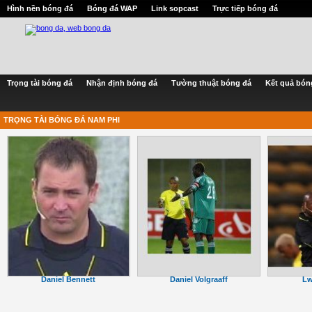
Hình nền bóng đá
Bóng đá WAP
Link sopcast
Trực tiếp bóng đá
Trọng tài bóng đá
Nhận định bóng đá
Tường thuật bóng đá
Kết quả bón
TRỌNG TÀI BÓNG ĐÁ NAM PHI
Daniel Bennett
Daniel Volgraaff
Lw