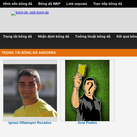
Hình nền bóng đá
Bóng đá WAP
Link sopcast
Trực tiếp bóng đá
Trọng tài bóng đá
Nhận định bóng đá
Tường thuật bóng đá
Kết quả bón
TRỌNG TÀI BÓNG ĐÁ ANDORRA
Ignasi Villamayor Rozados
José Prades