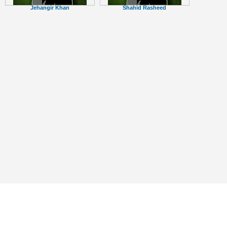
Jehangir Khan
Shahid Rasheed