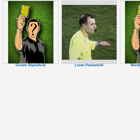
Levan Paniashvili
Guram Sepiashvili
Mera