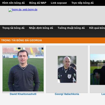
Hình nền bóng đá
Bóng đá WAP
Link sopcast
Trực tiếp bóng đá
Trọng tài bóng đá
Nhận định bóng đá
Tường thuật bóng đá
Kết quả bón
TRỌNG TÀI BÓNG ĐÁ GEORGIA
David Kharitonashvili
Georgi Vadachkoria
La