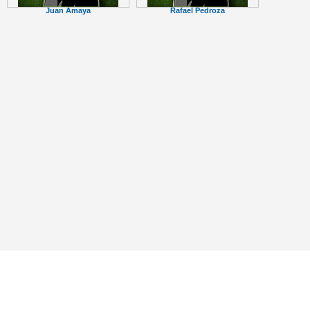
Juan Amaya
Rafael Pedroza