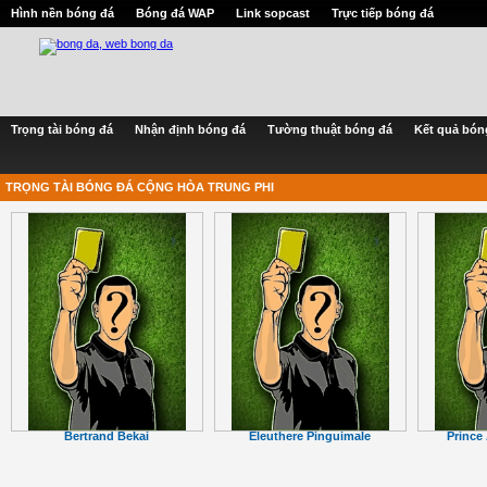
Hình nền bóng đá
Bóng đá WAP
Link sopcast
Trực tiếp bóng đá
Trọng tài bóng đá
Nhận định bóng đá
Tường thuật bóng đá
Kết quả bón
TRỌNG TÀI BÓNG ĐÁ CỘNG HÒA TRUNG PHI
Bertrand Bekai
Eleuthere Pinguimale
Princ