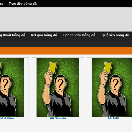
st
Trực tiếp bóng đá
g thuật bóng đá
Kết quả bóng đá
Lịch thi đấu bóng đá
Tỷ lệ kèo bóng đá
d Aslam
Ali Saleem
Ali Adil