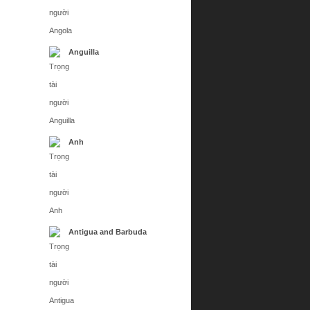
Anguilla
Anh
Antigua and Barbuda