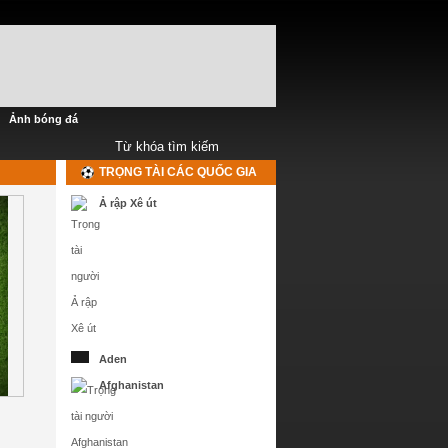
Ảnh bóng đá
TRỌNG TÀI CÁC QUỐC GIA
Ả rập Xê út
Aden
Afghanistan