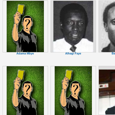
Alhagi Faye
Ba
Adama Mbye