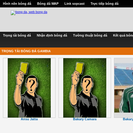
Hình nền bóng đá
Bóng đá WAP
Link sopcast
Trực tiếp bóng đá
Trọng tài bóng đá
Nhận định bóng đá
Tường thuật bóng đá
Kết quả bón
TRỌNG TÀI BÓNG ĐÁ GAMBIA
Bakar
Ansu Jatta
Bakary Camara