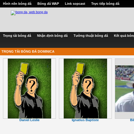
Hình nền bóng đá
Bóng đá WAP
Link sopcast
Trực tiếp bóng đá
Trọng tài bóng đá
Nhận định bóng đá
Tường thuật bóng đá
Kết quả bón
TRỌNG TÀI BÓNG ĐÁ DOMINICA
Bi
Daniel Leslie
Ignatius Baptiste