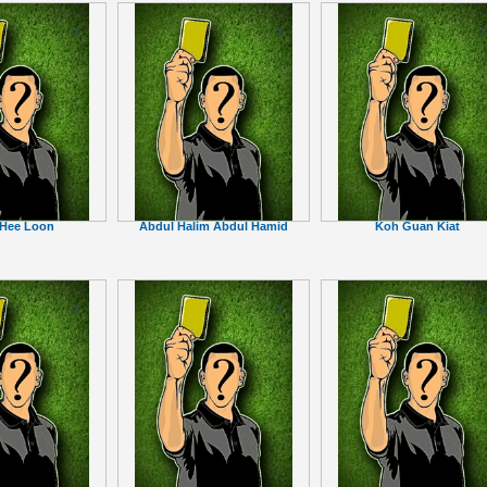
 Hee Loon
Abdul Halim Abdul Hamid
Koh Guan Kiat