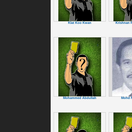
KIat Koo Kwan
Krishnan
Mohd N
Mohammed Abdullah