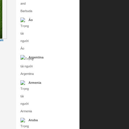
Áo
iam
Argentina
Armenia
Aruba