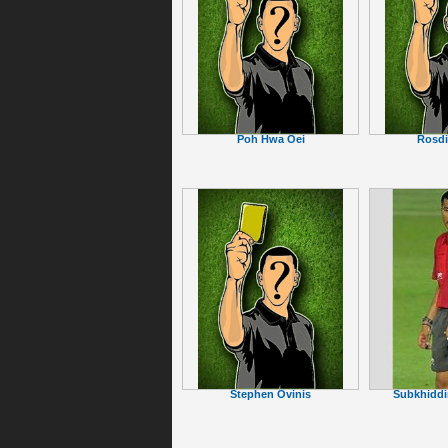
Poh Hwa Oei
Rosdi
Subkhiddi
Stephen Ovinis