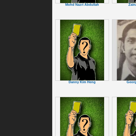
Mohd Nazri Abdullah
Zain
Geor
Danny Kim Heng