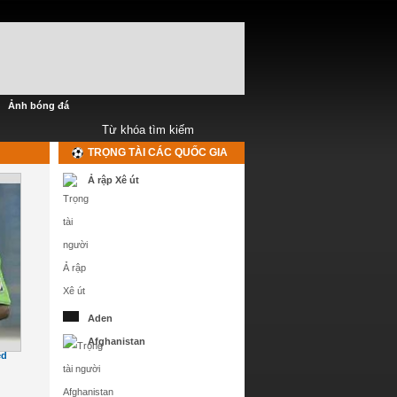
Ảnh bóng đá
TRỌNG TÀI CÁC QUỐC GIA
Ả rập Xê út
Aden
Afghanistan
ed