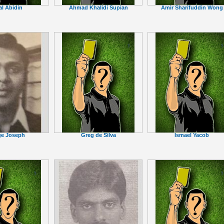
al Abidin
Ahmad Khalidi Supian
Amir Sharifuddin Wong
ge Joseph
Greg de Silva
Ismael Yacob