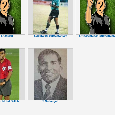
Selearajen Subramaniam
 Shaharul
Sittharanjanan Subraman
n Mohd Salleh
T Nadarajah