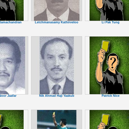
Letchmanasamy Kathirveloo
 Ramachandran
Li Pak Tung
oor Jaafar
Nik Ahmad Haji Yaakub
Patrick Nice