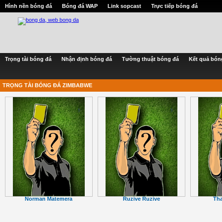
Hình nền bóng đá
Bóng đá WAP
Link sopcast
Trực tiếp bóng đá
Trọng tài bóng đá
Nhận định bóng đá
Tường thuật bóng đá
Kết quả bón
TRỌNG TÀI BÓNG ĐÁ ZIMBABWE
Norman Matemera
Ruzive Ruzive
Th