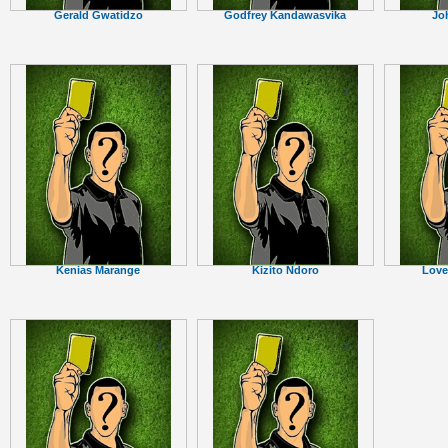
Gerald Gwatidzo
Godfrey Kandawasvika
Jo
Kenias Marange
Kizito Ndoro
Love