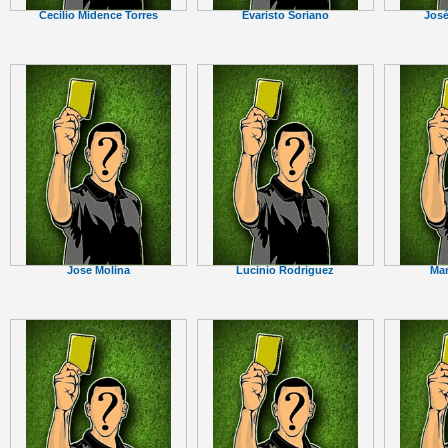
Cecilio Midence Torres
Evaristo Soriano
José
Jose Molina
Lucinio Rodriguez
Mar