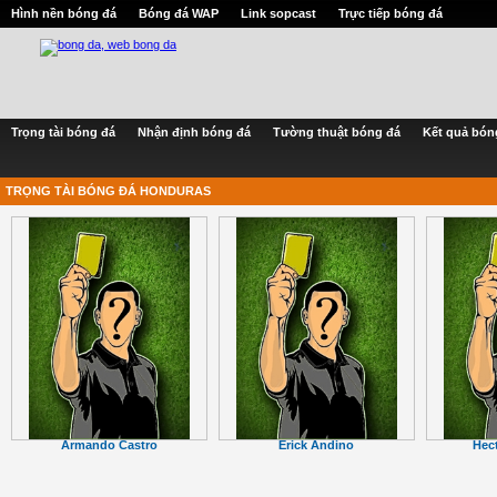
Hình nền bóng đá
Bóng đá WAP
Link sopcast
Trực tiếp bóng đá
Trọng tài bóng đá
Nhận định bóng đá
Tường thuật bóng đá
Kết quả bón
TRỌNG TÀI BÓNG ĐÁ HONDURAS
Armando Castro
Erick Andino
Hec