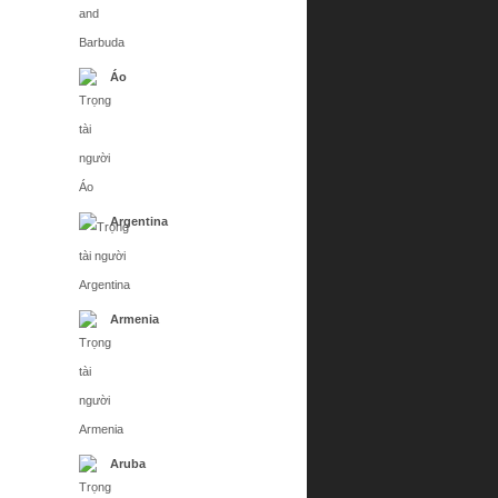
Áo
Argentina
Armenia
Aruba