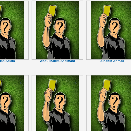
lah Salem
Abdullhakim Shelmani
Alhabib Ahmad