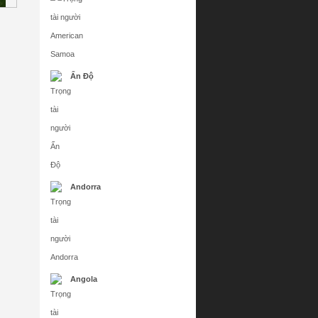
Ấn Độ
Andorra
Angola