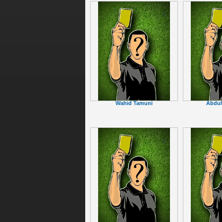
Wahid Tamuni
Abdul