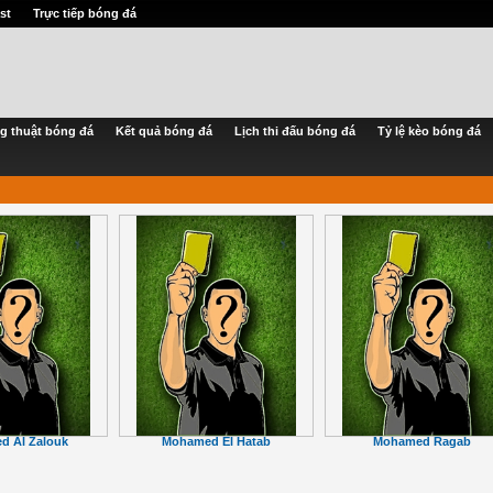
st
Trực tiếp bóng đá
g thuật bóng đá
Kết quả bóng đá
Lịch thi đấu bóng đá
Tỷ lệ kèo bóng đá
d Al Zalouk
Mohamed El Hatab
Mohamed Ragab