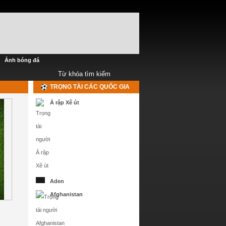
Ảnh bóng đá
TRỌNG TÀI CÁC QUỐC GIA
Ả rập Xê út
Aden
Afghanistan