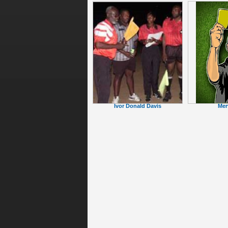
Ivor Donald Davis
Mer