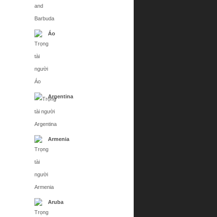
Áo
Argentina
Armenia
Aruba