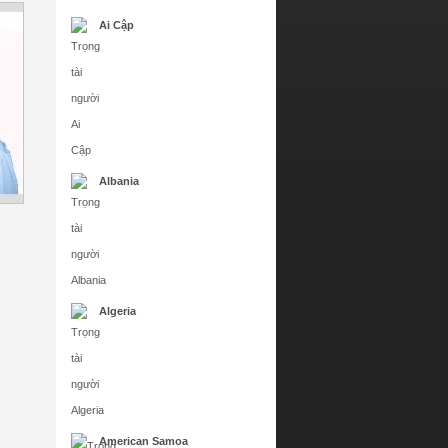
Ai Cập
Albania
Algeria
American Samoa