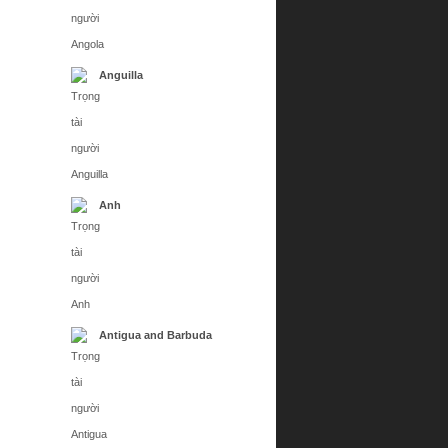
Anguilla
Anh
Antigua and Barbuda