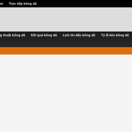
st
Trực tiếp bóng đá
g thuật bóng đá
Kết quả bóng đá
Lịch thi đấu bóng đá
Tỷ lệ kèo bóng đá