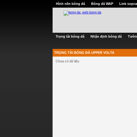
Hình nền bóng đá
Bóng đá WAP
Link sopca
Trọng tài bóng đá
Nhận định bóng đá
Tườn
TRỌNG TÀI BÓNG ĐÁ UPPER VOLTA
Chưa có dữ liệu