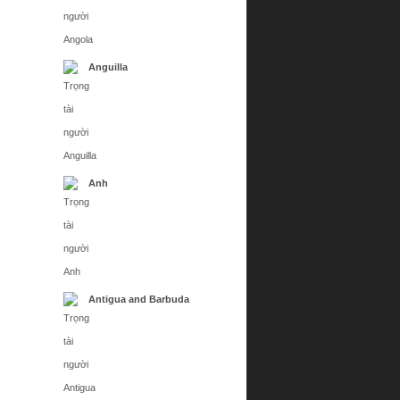
Anguilla
Anh
Antigua and Barbuda