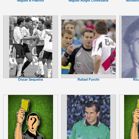
Miguel A Padron
Norbert
Miguel Ãngel Comesaña
Oscar Sequeira
Rafael Furchi
Ric