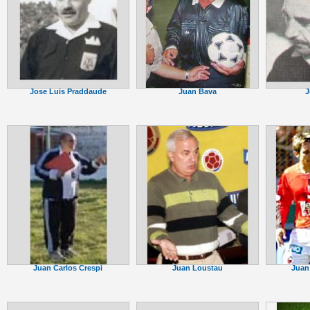
Jose Luis Praddaude
Juan Bava
J
Juan Carlos Crespi
Juan Loustau
Juan