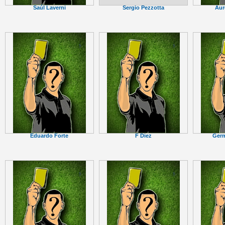
Sergio Pezzotta
Saúl Laverni
Aur
Eduardo Forte
F Diez
Ger