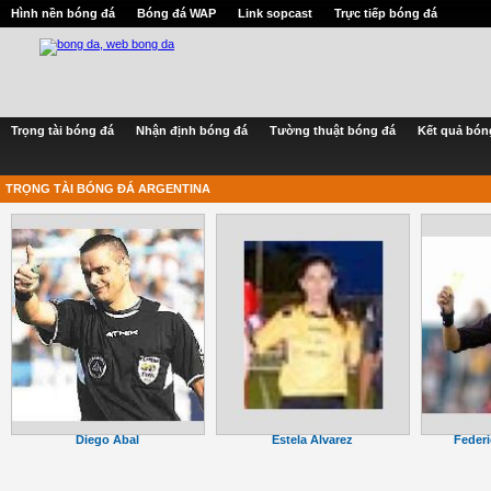
Hình nền bóng đá
Bóng đá WAP
Link sopcast
Trực tiếp bóng đá
Trọng tài bóng đá
Nhận định bóng đá
Tường thuật bóng đá
Kết quả bón
TRỌNG TÀI BÓNG ĐÁ ARGENTINA
Diego Abal
Estela Alvarez
Federi