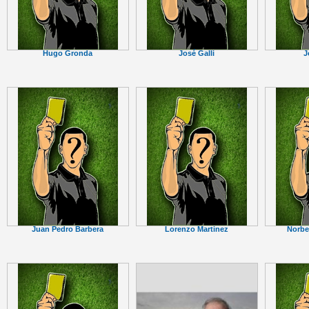
Hugo Gronda
José Galli
J
Juan Pedro Barbera
Lorenzo Martinez
Norber