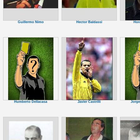
Guillermo Nimo
Hector Baldassi
Hor
Javier Castrilli
Humberto Dellacasa
Jorge